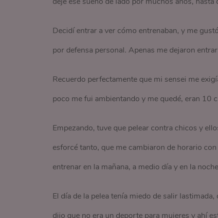
dejé ese sueño de lado por muchos años, hasta 
Decidí entrar a ver cómo entrenaban, y me gustó
por defensa personal. Apenas me dejaron entrar 
Recuerdo perfectamente que mi sensei me exigía
poco me fui ambientando y me quedé, eran 10 chi
Empezando, tuve que pelear contra chicos y ello
esforcé tanto, que me cambiaron de horario con 
entrenar en la mañana, a medio día y en la noch
El día de la pelea tenía miedo de salir lastimad
dijo que no era un deporte para mujeres y ahí es