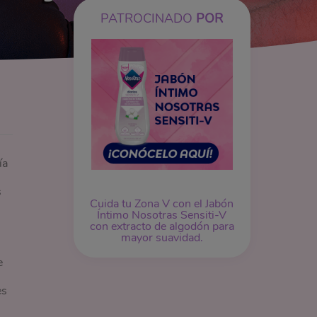
PATROCINADO
POR
ía
s
Cuida tu Zona V con el Jabón
Íntimo Nosotras Sensiti-V
con extracto de algodón para
mayor suavidad.
e
es