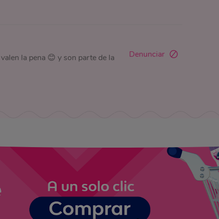
Denunciar
 valen la pena 😊 y son parte de la