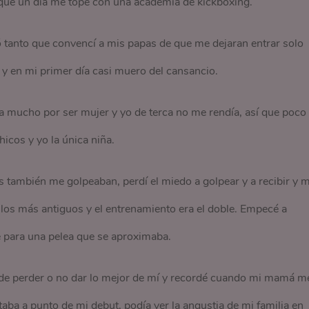
que un día me topé con una academia de kickboxing.
 tanto que convencí a mis papas de que me dejaran entrar solo
y en mi primer día casi muero del cansancio.
 mucho por ser mujer y yo de terca no me rendía, así que poco
cos y yo la única niña.
s también me golpeaban, perdí el miedo a golpear y a recibir y 
los más antiguos y el entrenamiento era el doble. Empecé a
e para una pelea que se aproximaba.
a, de perder o no dar lo mejor de mí y recordé cuando mi mamá m
taba a punto de mi debut, podía ver la angustia de mi familia en