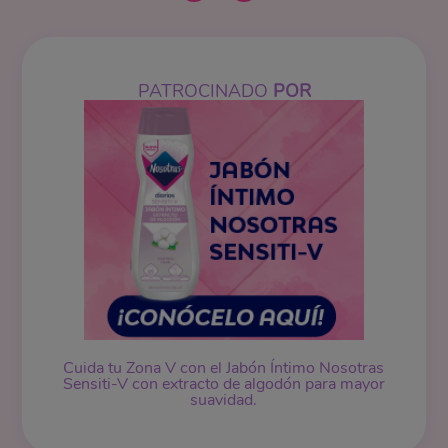
PATROCINADO
POR
Cuida tu Zona V con el Jabón Íntimo Nosotras
Sensiti-V con extracto de algodón para mayor
suavidad.