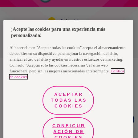
Colombia
¡Acepte las cookies para una experiencia más
personalizada!
Política de privacidad de datos
Términos y condiciones
Al hacer clic en "Aceptar todas las cookies" acepta el almacenamiento
de cookies en su dispositivo para mejorar la navegación del sitio,
analizar el uso del sitio y ayudar en nuestros esfuerzos de marketing.
Con solo "Aceptar solo las cookies necesarias", el sitio web
funcionará, pero sin las mejoras mencionadas anteriormente.
Política
de cookies
Nosotras, una marca de Essity - una compañía global líder en
higiene y salud. Cada día, mil millones de personas, en todo el
mundo, utilizan nuestros productos, servicios y soluciones. Nuestro
propósito es romper barreras por el bienestar en beneficio de
ACEPTAR
consumidores, pacientes, cuidadores, clientes y la sociedad en
general. Vendemos en aproximadamente 150 países bajo las
TODAS LAS
principales marcas globales TENA y Tork, así como otras marcas
COOKIES
como Actimove, Cutimed, JOBST, Knix, Leukoplast, Libero, Libresse,
Lotus, Modibodi, Nosotras, Saba, Tempo, TOM Organic y Zewa. En
2024, Essity tuvo ventas de aproximadamente 13 mil millones de
¿Necesitas
euros y empleó a 36,000 personas. La sede de la compañía está
ayuda?
ubicada en Estocolmo, Suecia, y Essity cotiza en Nasdaq Estocolmo.
CONFIGUR
Más información en
www.essity.com
.
ACIÓN DE
COOKIES