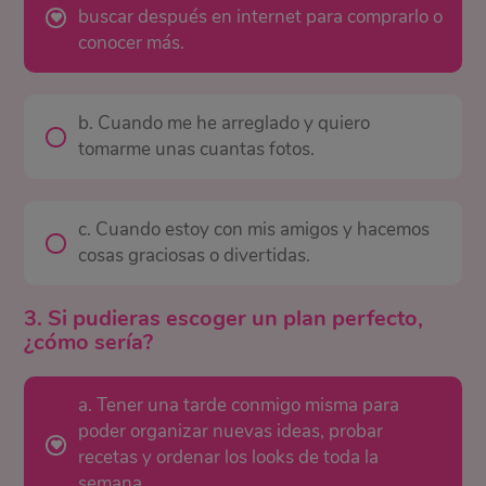
buscar después en internet para comprarlo o
conocer más.
b. Cuando me he arreglado y quiero
tomarme unas cuantas fotos.
c. Cuando estoy con mis amigos y hacemos
cosas graciosas o divertidas.
3. Si pudieras escoger un plan perfecto,
¿cómo sería?
a. Tener una tarde conmigo misma para
poder organizar nuevas ideas, probar
recetas y ordenar los looks de toda la
semana.