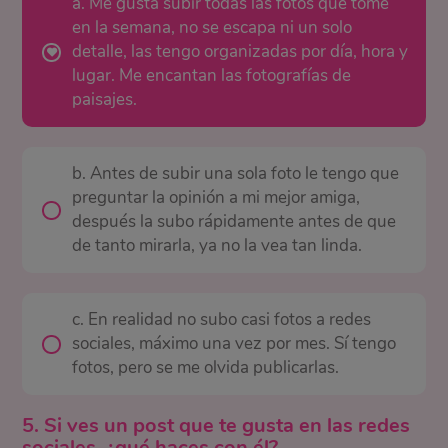
a. Me gusta subir todas las fotos que tomé
en la semana, no se escapa ni un solo
detalle, las tengo organizadas por día, hora y
lugar. Me encantan las fotografías de
paisajes.
b. Antes de subir una sola foto le tengo que
preguntar la opinión a mi mejor amiga,
después la subo rápidamente antes de que
de tanto mirarla, ya no la vea tan linda.
c. En realidad no subo casi fotos a redes
sociales, máximo una vez por mes. Sí tengo
fotos, pero se me olvida publicarlas.
5. Si ves un post que te gusta en las redes
sociales, ¿qué haces con él?