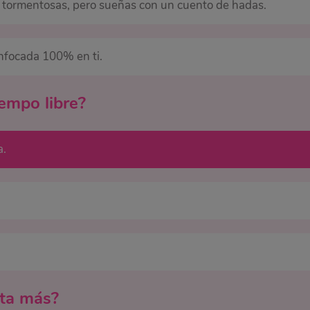
 tormentosas, pero sueñas con un cuento de hadas.
enfocada 100% en ti.
iempo libre?
a.
sta más?