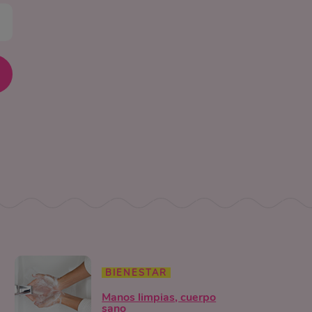
BIENESTAR
Manos limpias, cuerpo
sano