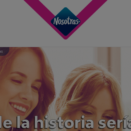
as
 la historia serí