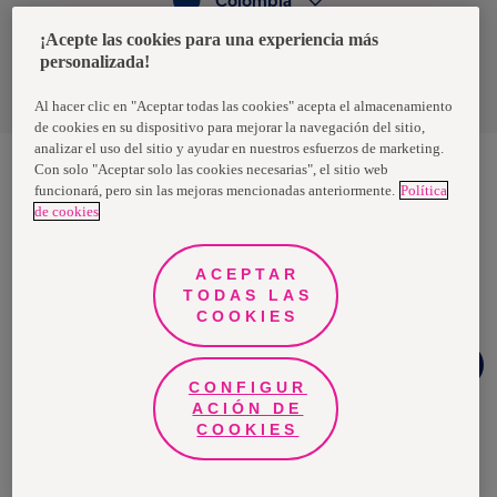
Colombia
¡Acepte las cookies para una experiencia más
personalizada!
Política de privacidad de datos
Términos y condiciones
Al hacer clic en "Aceptar todas las cookies" acepta el almacenamiento
de cookies en su dispositivo para mejorar la navegación del sitio,
analizar el uso del sitio y ayudar en nuestros esfuerzos de marketing.
Con solo "Aceptar solo las cookies necesarias", el sitio web
funcionará, pero sin las mejoras mencionadas anteriormente.
Política
Nosotras, una marca de Essity - una compañía global líder en
de cookies
higiene y salud. Cada día, mil millones de personas, en todo el
mundo, utilizan nuestros productos, servicios y soluciones. Nuestro
propósito es romper barreras por el bienestar en beneficio de
consumidores, pacientes, cuidadores, clientes y la sociedad en
ACEPTAR
general. Vendemos en aproximadamente 150 países bajo las
TODAS LAS
principales marcas globales TENA y Tork, así como otras marcas
como Actimove, Cutimed, JOBST, Knix, Leukoplast, Libero, Libresse,
COOKIES
Lotus, Modibodi, Nosotras, Saba, Tempo, TOM Organic y Zewa. En
2024, Essity tuvo ventas de aproximadamente 13 mil millones de
¿Necesitas
euros y empleó a 36,000 personas. La sede de la compañía está
ayuda?
ubicada en Estocolmo, Suecia, y Essity cotiza en Nasdaq Estocolmo.
CONFIGUR
Más información en
www.essity.com
.
ACIÓN DE
COOKIES