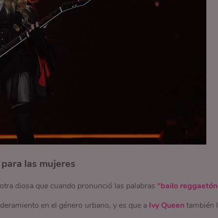
 para las mujeres
otra diosa que cuando pronunció las palabras
“bailo reggaetón
eramiento en el género urbano, y es que a
Ivy Queen
también l