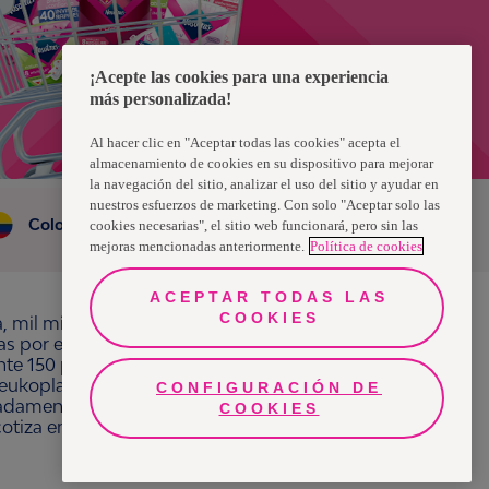
¡Acepte las cookies para una experiencia
más personalizada!
Al hacer clic en "Aceptar todas las cookies" acepta el
almacenamiento de cookies en su dispositivo para mejorar
la navegación del sitio, analizar el uso del sitio y ayudar en
nuestros esfuerzos de marketing. Con solo "Aceptar solo las
Colombia
cookies necesarias", el sitio web funcionará, pero sin las
mejoras mencionadas anteriormente.
Política de cookies
ACEPTAR TODAS LAS
COOKIES
a, mil millones de personas, en todo el mundo,
ras por el bienestar en beneficio de consumidores,
e 150 países bajo las principales marcas
ukoplast, Libero, Libresse, Lotus, Modibodi,
CONFIGURACIÓN DE
¿Necesitas ayuda?
adamente 13 mil millones de euros y empleó a
COOKIES
 cotiza en Nasdaq Estocolmo. Más información en