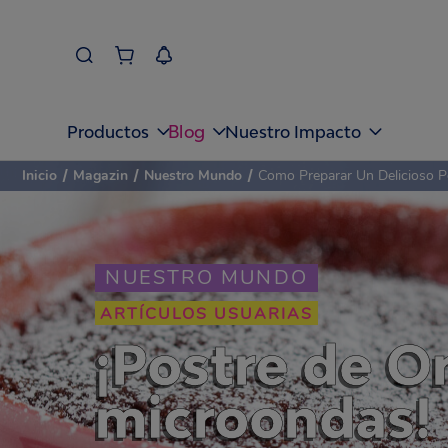
Blog
Productos
Nuestro Impacto
Inicio
/
Magazin
/
Nuestro Mundo
/
Como Preparar Un Delicioso P
NUESTRO MUNDO
ARTÍCULOS USUARIAS
¡Postre de O
microondas!