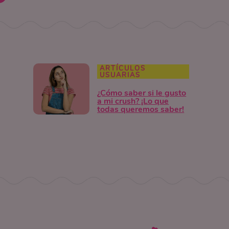
ARTÍCULOS
USUARIAS
¿Cómo saber si le gusto
a mi crush? ¡Lo que
todas queremos saber!