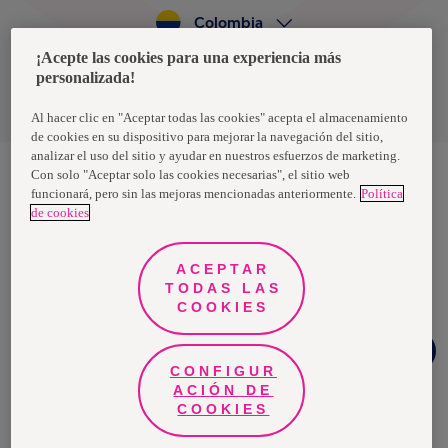
Colombia
¡Acepte las cookies para una experiencia más
personalizada!
Política de privacidad de datos
Términos y condiciones
Al hacer clic en "Aceptar todas las cookies" acepta el almacenamiento
de cookies en su dispositivo para mejorar la navegación del sitio,
analizar el uso del sitio y ayudar en nuestros esfuerzos de marketing.
Con solo "Aceptar solo las cookies necesarias", el sitio web
funcionará, pero sin las mejoras mencionadas anteriormente.
Política
Nosotras, una marca de Essity - una compañía global líder en
de cookies
higiene y salud. Cada día, mil millones de personas, en todo el
mundo, utilizan nuestros productos, servicios y soluciones. Nuestro
propósito es romper barreras por el bienestar en beneficio de
consumidores, pacientes, cuidadores, clientes y la sociedad en
ACEPTAR
general. Vendemos en aproximadamente 150 países bajo las
TODAS LAS
principales marcas globales TENA y Tork, así como otras marcas
como Actimove, Cutimed, JOBST, Knix, Leukoplast, Libero, Libresse,
COOKIES
Lotus, Modibodi, Nosotras, Saba, Tempo, TOM Organic y Zewa. En
2024, Essity tuvo ventas de aproximadamente 13 mil millones de
¿Necesitas
euros y empleó a 36,000 personas. La sede de la compañía está
ayuda?
ubicada en Estocolmo, Suecia, y Essity cotiza en Nasdaq Estocolmo.
CONFIGUR
Más información en
www.essity.com
.
ACIÓN DE
COOKIES