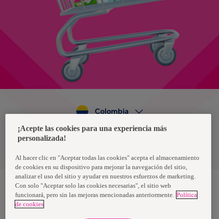
Colombia
¡Acepte las cookies para una experiencia más
personalizada!
Política de privacidad de datos
Términos y condiciones
Al hacer clic en "Aceptar todas las cookies" acepta el almacenamiento
de cookies en su dispositivo para mejorar la navegación del sitio,
analizar el uso del sitio y ayudar en nuestros esfuerzos de marketing.
Con solo "Aceptar solo las cookies necesarias", el sitio web
funcionará, pero sin las mejoras mencionadas anteriormente.
Política
Nosotras, una marca de Essity - una compañía global líder en
de cookies
higiene y salud. Cada día, mil millones de personas, en todo el
mundo, utilizan nuestros productos, servicios y soluciones. Nuestro