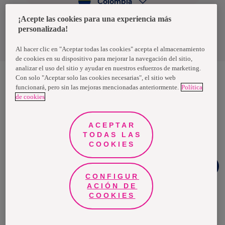
Colombia
¡Acepte las cookies para una experiencia más
personalizada!
Política de privacidad de datos
Términos y condiciones
Al hacer clic en "Aceptar todas las cookies" acepta el almacenamiento
de cookies en su dispositivo para mejorar la navegación del sitio,
analizar el uso del sitio y ayudar en nuestros esfuerzos de marketing.
Con solo "Aceptar solo las cookies necesarias", el sitio web
funcionará, pero sin las mejoras mencionadas anteriormente.
Política
Nosotras, una marca de Essity - una compañía global líder en
de cookies
higiene y salud. Cada día, mil millones de personas, en todo el
mundo, utilizan nuestros productos, servicios y soluciones. Nuestro
propósito es romper barreras por el bienestar en beneficio de
consumidores, pacientes, cuidadores, clientes y la sociedad en
ACEPTAR
general. Vendemos en aproximadamente 150 países bajo las
TODAS LAS
principales marcas globales TENA y Tork, así como otras marcas
como Actimove, Cutimed, JOBST, Knix, Leukoplast, Libero, Libresse,
COOKIES
Lotus, Modibodi, Nosotras, Saba, Tempo, TOM Organic y Zewa. En
2024, Essity tuvo ventas de aproximadamente 13 mil millones de
¿Necesitas
euros y empleó a 36,000 personas. La sede de la compañía está
ayuda?
ubicada en Estocolmo, Suecia, y Essity cotiza en Nasdaq Estocolmo.
CONFIGUR
Más información en
www.essity.com
.
ACIÓN DE
COOKIES