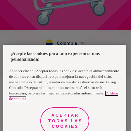
Colombia
¡Acepte las cookies para una experiencia más
personalizada!
Política de privacidad de datos
Términos y condiciones
Al hacer clic en "Aceptar todas las cookies" acepta el almacenamiento
de cookies en su dispositivo para mejorar la navegación del sitio,
analizar el uso del sitio y ayudar en nuestros esfuerzos de marketing.
Con solo "Aceptar solo las cookies necesarias", el sitio web
funcionará, pero sin las mejoras mencionadas anteriormente.
Política
Nosotras, una marca de Essity - una compañía global líder en
de cookies
higiene y salud. Cada día, mil millones de personas, en todo el
mundo, utilizan nuestros productos, servicios y soluciones. Nuestro
propósito es romper barreras por el bienestar en beneficio de
consumidores, pacientes, cuidadores, clientes y la sociedad en
ACEPTAR
general. Vendemos en aproximadamente 150 países bajo las
TODAS LAS
principales marcas globales TENA y Tork, así como otras marcas
como Actimove, Cutimed, JOBST, Knix, Leukoplast, Libero, Libresse,
COOKIES
Lotus, Modibodi, Nosotras, Saba, Tempo, TOM Organic y Zewa. En