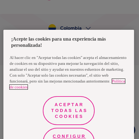
Colombia
¡Acepte las cookies para una experiencia más
personalizada!
Política de privacidad de datos
Términos y condiciones
Al hacer clic en "Aceptar todas las cookies" acepta el almacenamiento
de cookies en su dispositivo para mejorar la navegación del sitio,
analizar el uso del sitio y ayudar en nuestros esfuerzos de marketing.
Con solo "Aceptar solo las cookies necesarias", el sitio web
funcionará, pero sin las mejoras mencionadas anteriormente.
Política
Nosotras, una marca de Essity - una compañía global líder en
de cookies
higiene y salud. Cada día, mil millones de personas, en todo el
mundo, utilizan nuestros productos, servicios y soluciones. Nuestro
propósito es romper barreras por el bienestar en beneficio de
consumidores, pacientes, cuidadores, clientes y la sociedad en
ACEPTAR
general. Vendemos en aproximadamente 150 países bajo las
TODAS LAS
principales marcas globales TENA y Tork, así como otras marcas
como Actimove, Cutimed, JOBST, Knix, Leukoplast, Libero, Libresse,
COOKIES
Lotus, Modibodi, Nosotras, Saba, Tempo, TOM Organic y Zewa. En
2024, Essity tuvo ventas de aproximadamente 13 mil millones de
¿Necesitas
euros y empleó a 36,000 personas. La sede de la compañía está
ayuda?
ubicada en Estocolmo, Suecia, y Essity cotiza en Nasdaq Estocolmo.
CONFIGUR
Más información en
www.essity.com
.