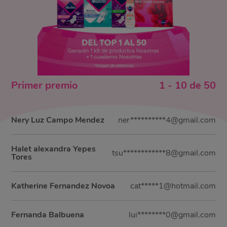
Primer
premio
1
-
10
de
50
Nery Luz Campo Mendez
ner**********4@gmail.com
Halet alexandra Yepes
tsu************8@gmail.com
Tores
Katherine Fernandez Novoa
cat*****1@hotmail.com
Fernanda Balbuena
lui********0@gmail.com