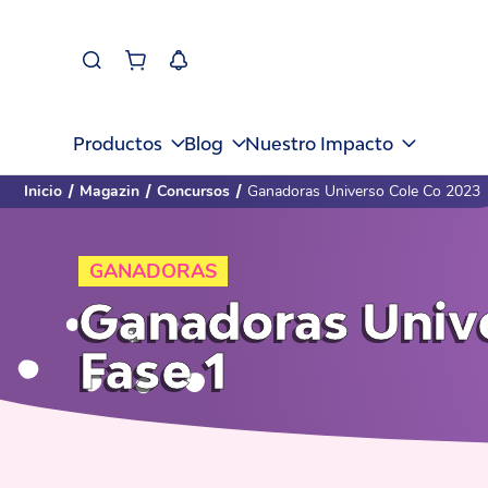
Productos
Blog
Nuestro Impacto
Inicio
/
Magazin
/
Concursos
/
Ganadoras Universo Cole Co 2023
GANADORAS
Ganadoras Univ
Fase 1