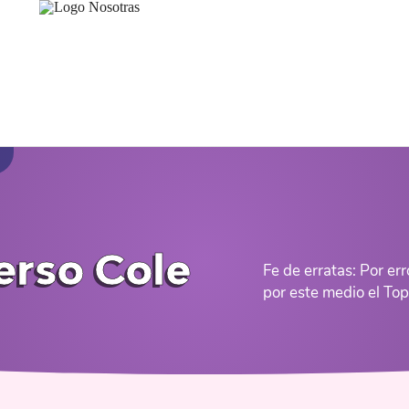
erso Cole
Fe de erratas: Por e
por este medio el To