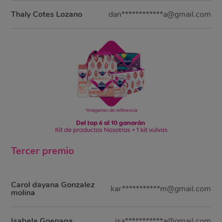
Thaly Cotes Lozano
dan************a@gmail.com
Tercer
premio
Carol dayana Gonzalez
kar***********m@gmail.com
molina
Isabela Goenaga
isa***********a@gmail.com