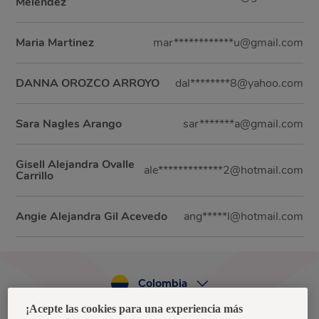
Melendez
Maria Martinez
mar************u@gmail.com
DANNA OROZCO ARROYO
dal********8@yahoo.com
Sara Nagles Arango
sar*******a@gmail.com
Gisell Alejandra Ovalle
ale*************2@hotmail.com
Carrillo
Angie Alejandra Gil Acevedo
ang*****l@hotmail.com
Colombia
¡Acepte las cookies para una experiencia más