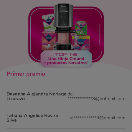
Primer
premio
Dayanna Alejandra Noriega
da-
Lizarazo
************8@hotmail.com
Tatiana Angelica Rovira
tat***********9@gmail.com
Silva