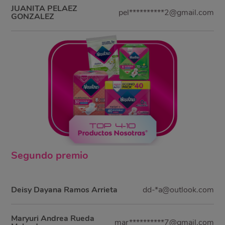
JUANITA PELAEZ
pel**********2@gmail.com
GONZALEZ
Segundo
premio
Deisy Dayana Ramos Arrieta
dd-*a@outlook.com
Maryuri Andrea Rueda
mar**********7@gmail.com