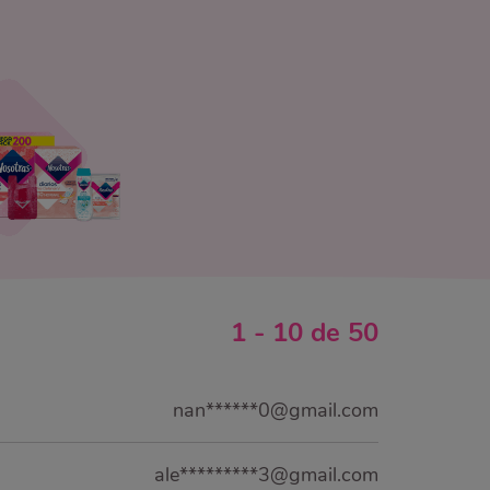
1
-
10
de
50
nan******0@gmail.com
ale*********3@gmail.com