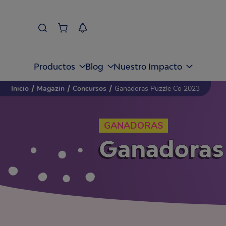
Productos
Blog
Nuestro Impacto
Inicio
/
Magazin
/
Concursos
/
Ganadoras Puzzle Co 2023
GANADORAS
Ganadoras