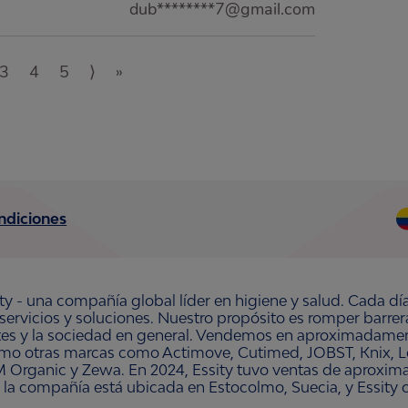
dub********7@gmail.com
3
4
5
⟩
»
ndiciones
ty - una compañía global líder en higiene y salud. Cada dí
 servicios y soluciones. Nuestro propósito es romper barre
ntes y la sociedad en general. Vendemos en aproximadament
omo otras marcas como Actimove, Cutimed, JOBST, Knix, Le
 Organic y Zewa. En 2024, Essity tuvo ventas de aproxim
 la compañía está ubicada en Estocolmo, Suecia, y Essity