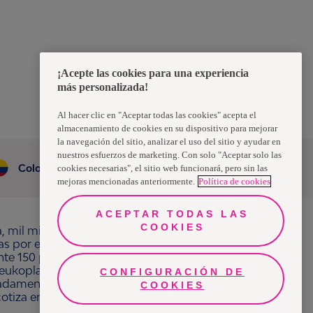
¡Acepte las cookies para una experiencia
más personalizada!
Al hacer clic en "Aceptar todas las cookies" acepta el
almacenamiento de cookies en su dispositivo para mejorar
la navegación del sitio, analizar el uso del sitio y ayudar en
nuestros esfuerzos de marketing. Con solo "Aceptar solo las
Colombia
cookies necesarias", el sitio web funcionará, pero sin las
mejoras mencionadas anteriormente.
Política de cookies
ACEPTAR TODAS LAS
COOKIES
a, mil millones de personas, en todo el mundo,
ras por el bienestar en beneficio de consumidores,
e 150 países bajo las principales marcas
ukoplast, Libero, Libresse, Lotus, Modibodi,
CONFIGURACIÓN DE
¿Necesitas ayuda?
adamente 13 mil millones de euros y empleó a
COOKIES
 cotiza en Nasdaq Estocolmo. Más información en