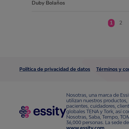
Duby Bolaños
1
2
Política de privacidad de datos
Términos y co
Nosotras, una marca de Essi
utilizan nuestros productos,
pacientes, cuidadores, clie
globales TENA y Tork, así c
Nosotras, Saba, Tempo, TOM
36,000 personas. La sede de
www.essity.com
.