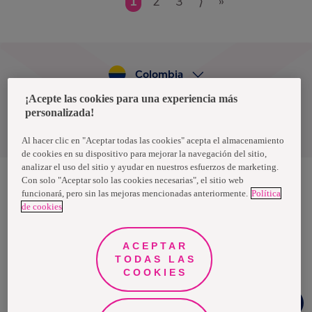
1
2
3
⟩
»
Colombia
¡Acepte las cookies para una experiencia más
personalizada!
Política de privacidad de datos
Términos y condiciones
Al hacer clic en "Aceptar todas las cookies" acepta el almacenamiento
de cookies en su dispositivo para mejorar la navegación del sitio,
analizar el uso del sitio y ayudar en nuestros esfuerzos de marketing.
Con solo "Aceptar solo las cookies necesarias", el sitio web
funcionará, pero sin las mejoras mencionadas anteriormente.
Política
Nosotras, una marca de Essity - una compañía global líder en
de cookies
higiene y salud. Cada día, mil millones de personas, en todo el
mundo, utilizan nuestros productos, servicios y soluciones. Nuestro
propósito es romper barreras por el bienestar en beneficio de
consumidores, pacientes, cuidadores, clientes y la sociedad en
ACEPTAR
general. Vendemos en aproximadamente 150 países bajo las
TODAS LAS
principales marcas globales TENA y Tork, así como otras marcas
como Actimove, Cutimed, JOBST, Knix, Leukoplast, Libero, Libresse,
COOKIES
Lotus, Modibodi, Nosotras, Saba, Tempo, TOM Organic y Zewa. En
2024, Essity tuvo ventas de aproximadamente 13 mil millones de
¿Necesitas
euros y empleó a 36,000 personas. La sede de la compañía está
ayuda?
ubicada en Estocolmo, Suecia, y Essity cotiza en Nasdaq Estocolmo.