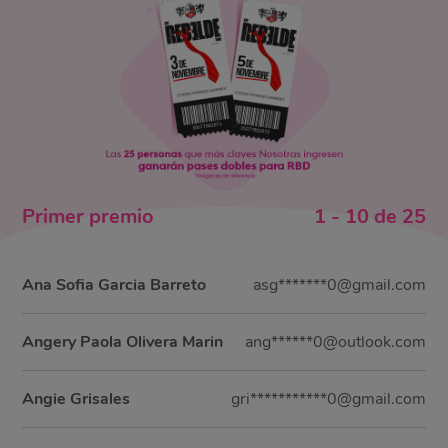
Primer
premio
1
-
10
de
25
Ana Sofia Garcia Barreto
asg*******0@gmail.com
Angery Paola Olivera Marin
ang******0@outlook.com
Angie Grisales
gri***********0@gmail.com