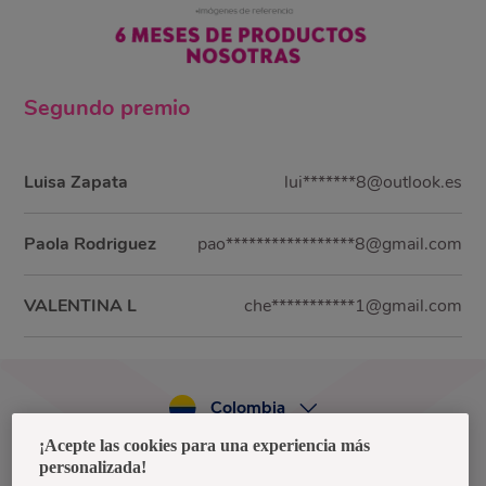
Segundo
premio
Luisa Zapata
lui*******8@outlook.es
Paola Rodriguez
pao*****************8@gmail.com
VALENTINA L
che***********1@gmail.com
Colombia
¡Acepte las cookies para una experiencia más
personalizada!
Política de privacidad de datos