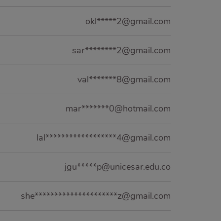
okl*****2@gmail.com
sar********2@gmail.com
val*******8@gmail.com
mar*******0@hotmail.com
lal******************4@gmail.com
jgu*****p@unicesar.edu.co
she*********************z@gmail.com