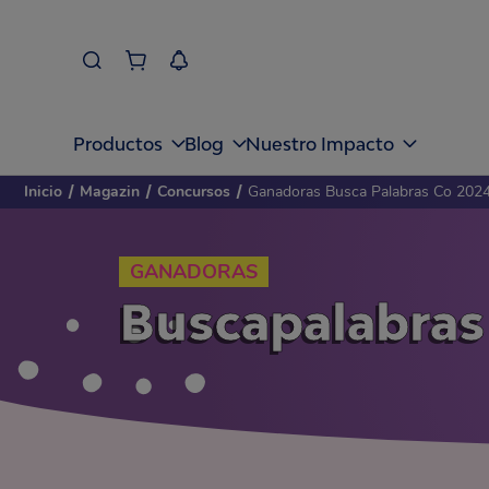
Productos
Blog
Nuestro Impacto
Inicio
/
Magazin
/
Concursos
/
Ganadoras Busca Palabras Co 202
GANADORAS
Buscapalabras