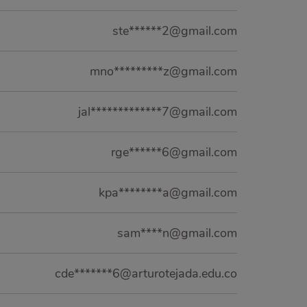
ste******2@gmail.com
mno*********z@gmail.com
jal*************7@gmail.com
rge******6@gmail.com
kpa********a@gmail.com
sam****n@gmail.com
cde*******6@arturotejada.edu.co