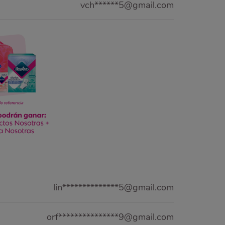
vch******5@gmail.com
lin**************5@gmail.com
orf***************9@gmail.com