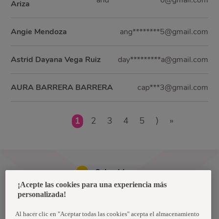
and***************o@gmail.com
Ariza
Angie Mendoza
ang********5@gmail.com
Astrid Dayana Vega Ruiz
day*********a@gmail.com
AURA BARRERA BARRERA
cap***3@gmail.com
1
2
3
4
5
⟩
»
Colombia
¡Acepte las cookies para una experiencia más
personalizada!
Política de privacidad de datos
Términos y condiciones
Al hacer clic en "Aceptar todas las cookies" acepta el almacenamiento