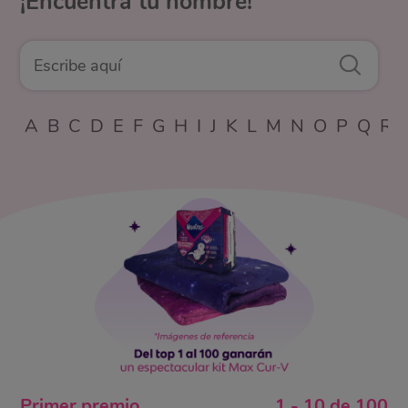
¡Encuentra tu nombre!
A
B
C
D
E
F
G
H
I
J
K
L
M
N
O
P
Q
R
Primer
premio
1
-
10
de
100