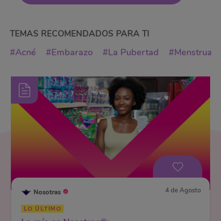
Sexualidad
TEMAS RECOMENDADOS PARA
TI
Menstruación
#Acné
#Embarazo
#La Pubertad
#Menstruaci
Nuestro Cuerpo
Actualidad
Maternidad y
Lactancia
4 de Agosto
Nosotras
LO ÚLTIMO