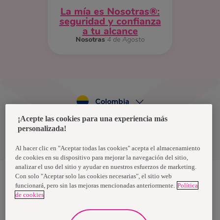
La mía es Nosotras®:
seguridad y confianza
a tu alcance
Nosotras
4 de Agosto
Colombia
¡Acepte las cookies para una experiencia más
personalizada!
Política de privacidad de datos
Términos y condiciones
Al hacer clic en "Aceptar todas las cookies" acepta el almacenamiento
de cookies en su dispositivo para mejorar la navegación del sitio,
analizar el uso del sitio y ayudar en nuestros esfuerzos de marketing.
Con solo "Aceptar solo las cookies necesarias", el sitio web
funcionará, pero sin las mejoras mencionadas anteriormente.
Política
Nosotras, una marca de Essity - una compañía global líder en
de cookies
higiene y salud. Cada día, mil millones de personas, en todo el
mundo, utilizan nuestros productos, servicios y soluciones. Nuestro
propósito es romper barreras por el bienestar en beneficio de
consumidores, pacientes, cuidadores, clientes y la sociedad en