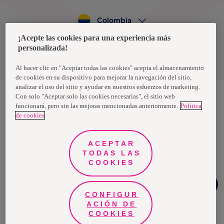
Colombia
¡Acepte las cookies para una experiencia más
personalizada!
Política de privacidad de datos
Términos y condiciones
Al hacer clic en "Aceptar todas las cookies" acepta el almacenamiento
de cookies en su dispositivo para mejorar la navegación del sitio,
analizar el uso del sitio y ayudar en nuestros esfuerzos de marketing.
Con solo "Aceptar solo las cookies necesarias", el sitio web
funcionará, pero sin las mejoras mencionadas anteriormente.
Política
Nosotras, una marca de Essity - una compañía global líder en
de cookies
higiene y salud. Cada día, mil millones de personas, en todo el
mundo, utilizan nuestros productos, servicios y soluciones. Nuestro
propósito es romper barreras por el bienestar en beneficio de
consumidores, pacientes, cuidadores, clientes y la sociedad en
ACEPTAR
general. Vendemos en aproximadamente 150 países bajo las
TODAS LAS
principales marcas globales TENA y Tork, así como otras marcas
como Actimove, Cutimed, JOBST, Knix, Leukoplast, Libero, Libresse,
COOKIES
Lotus, Modibodi, Nosotras, Saba, Tempo, TOM Organic y Zewa. En
2024, Essity tuvo ventas de aproximadamente 13 mil millones de
¿Necesitas
euros y empleó a 36,000 personas. La sede de la compañía está
ayuda?
ubicada en Estocolmo, Suecia, y Essity cotiza en Nasdaq Estocolmo.
CONFIGUR
Más información en
www.essity.com
.
ACIÓN DE
COOKIES