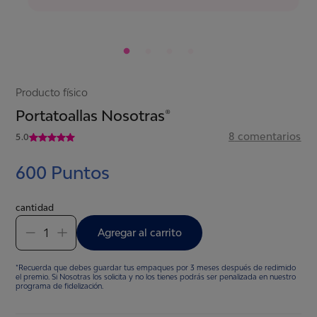
Producto físico
Portatoallas Nosotras®
8
comentarios
5.0
600
Puntos
cantidad
1
Agregar al carrito
*Recuerda que debes guardar tus empaques por 3 meses después de redimido
el premio. Si Nosotras los solicita y no los tienes podrás ser penalizada en nuestro
programa de fidelización.