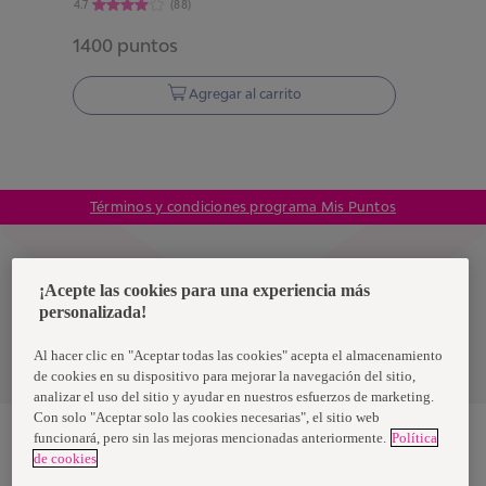
4.7
(
88
)
1400
puntos
Agregar al carrito
Términos y condiciones programa Mis Puntos
Colombia
¡Acepte las cookies para una experiencia más
personalizada!
Política de privacidad de datos
Al hacer clic en "Aceptar todas las cookies" acepta el almacenamiento
Términos y condiciones
de cookies en su dispositivo para mejorar la navegación del sitio,
analizar el uso del sitio y ayudar en nuestros esfuerzos de marketing.
Con solo "Aceptar solo las cookies necesarias", el sitio web
funcionará, pero sin las mejoras mencionadas anteriormente.
Política
de cookies
Nosotras, una marca de Essity - una compañía global líder en