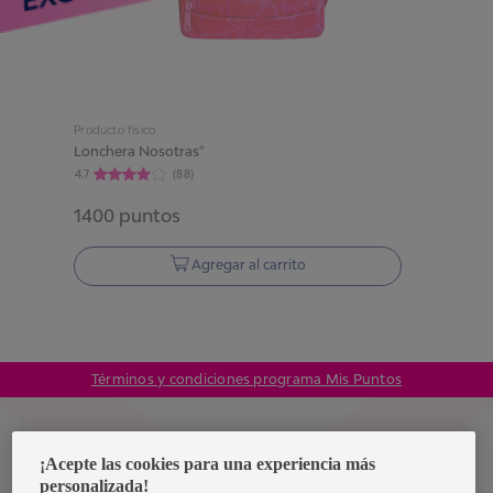
Producto físico
Lonchera Nosotras®
4.7
(
88
)
1400
puntos
Agregar al carrito
Términos y condiciones programa Mis Puntos
Colombia
¡Acepte las cookies para una experiencia más
personalizada!