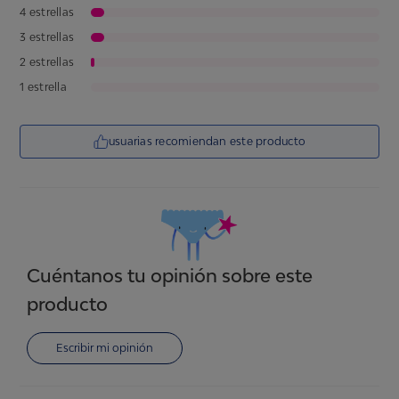
y por tanto en estos casos, no se realizan devoluciones de
4 estrellas
puntos. ¡Así que asegúrate muy bien de elegir el premio que
3 estrellas
quieres!
2 estrellas
1 estrella
usuarias recomiendan este producto
Cuéntanos tu opinión sobre este
producto
Escribir mi opinión