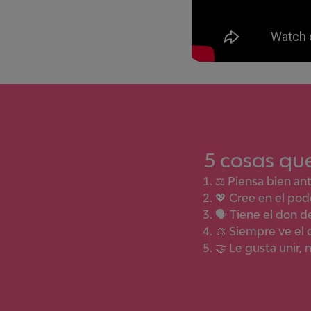
5
cosas que
⚖️ Piensa bien an
💖 Cree en el pod
🗣 Tiene el don de
🎨 Siempre ve el 
🤝 Le gusta unir, 