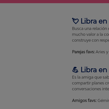
💘
Libra
en 
Busca una relación d
mucho valor a la c
construye con resp
Parejas favs:
Aries y
💪
Libra
en 
Es la amiga que sab
compartir planes cr
conversaciones int
Amigos favs:
Gémin