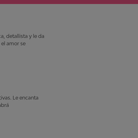
 detallista y le da
 el amor se
ivas. Le encanta
abrá